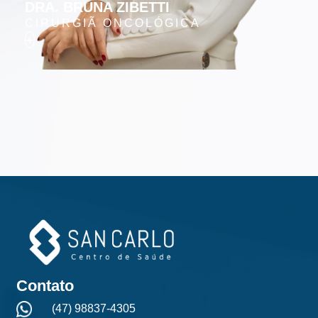
NESSA ÁREA
DRA. BRUNA ZIBETTI
CIRURGIÃ ONCOLÓGICA
+
Contato
(47) 98837-4305