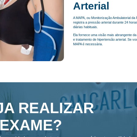
Arterial
A MAPA, ou Monitorização Ambulatorial da 
registra a pressão arterial durante 24 hora
diárias habituais.
Ela fornece uma visão mais abrangente da s
e tratamento de hipertensão arterial. Se vo
MAPA é necessária.
JA REALIZAR
 EXAME?