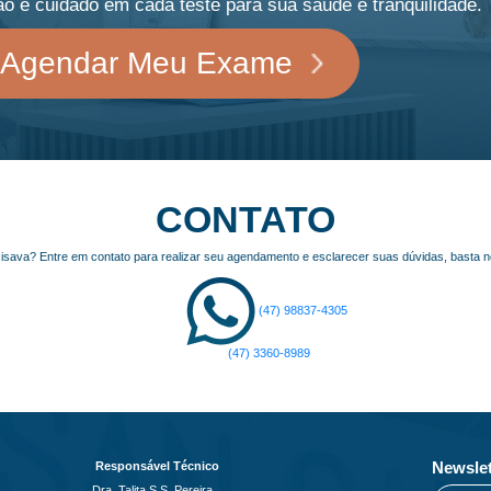
o e cuidado em cada teste para sua saúde e tranquilidade.
 Agendar Meu Exame
CONTATO
isava? Entre em contato para realizar seu agendamento e esclarecer suas dúvidas, basta 
(47) 98837-4305
(47) 3360-8989
Newslet
Responsável Técnico
Dra. Talita S.S. Pereira