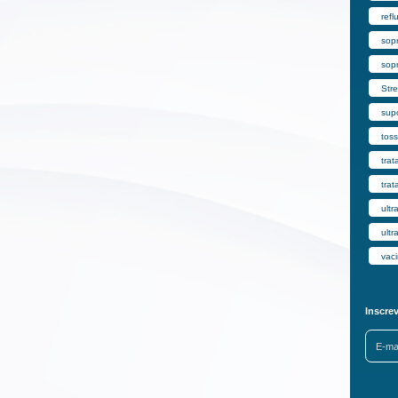
refl
sop
sop
Str
supo
toss
trat
trat
ultr
ult
vac
Inscre