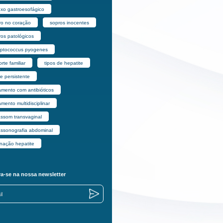
uxo gastroesofágico
ro no coração
sopros inocentes
ros patológicos
eptococcus pyogenes
rte familiar
tipos de hepatite
e persistente
amento com antibióticos
amento multidisciplinar
assom transvaginal
rassonografia abdominal
inação hepatite
va-se na nossa newsletter