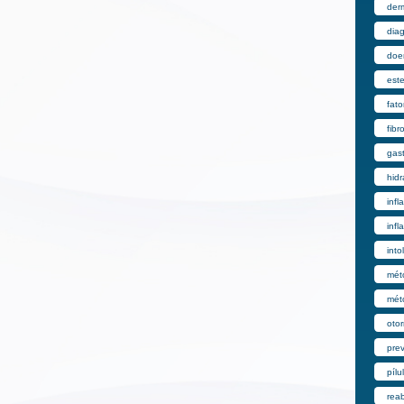
derm
dia
doe
est
fato
fibr
gast
hid
inf
infl
into
mét
mét
otor
pre
pílu
reab