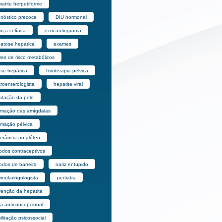
atite herpetiforme
gnóstico precoce
DIU hormonal
nça celíaca
ecocardiograma
eatose hepática
exames
res de risco metabólicos
ose hepática
fisioterapia pélvica
roenterologista
hepatite viral
ratação da pele
lamação das amígdalas
amação pélvica
lerância ao glúten
odos contraceptivos
odos de barreira
nariz entupido
rinolaringologista
pediatra
venção da hepatite
la anticoncepcional
ilitação psicossocial