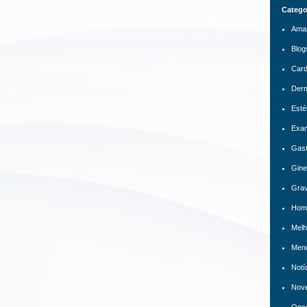
Catego
Ama
Blog
Card
Derm
Esté
Exa
Gast
Gine
Grav
Hom
Melh
Men
Notí
Nov
Onco