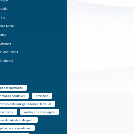
pedia
rino
ubro Rosa
atria
oterapia
e dos Olhos
e Mental
gias respiratórias
mentação saudável
amidalite
corpos anti-transglutaminase tecidual
psicóticos
avaliação cardiológica
sia do intestino delgado
licações respiratórias