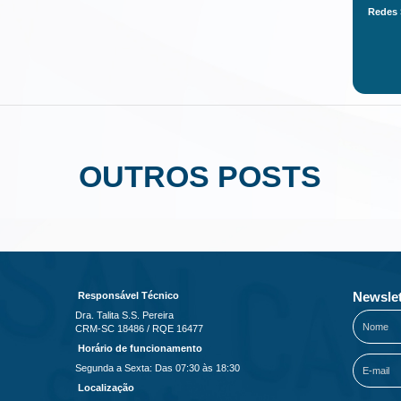
Redes 
OUTROS POSTS
Newslet
Responsável Técnico
Dra. Talita S.S. Pereira
CRM-SC 18486 / RQE 16477
Horário de funcionamento
Segunda a Sexta: Das 07:30 às 18:30
Localização