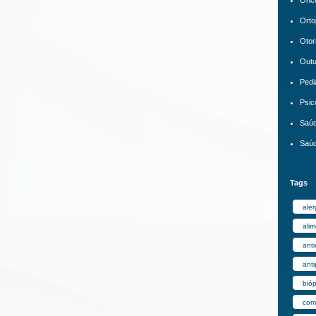
Orto
Otor
Out
Pedi
Psic
Saúd
Saúd
Tags
aler
ali
anti
anti
bióp
comp