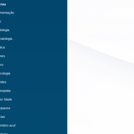
rias
mentação
s
iologia
atologia
tica
mes
ro
cologia
idez
eopatia
or Idade
opausa
cias
embro azul
logia