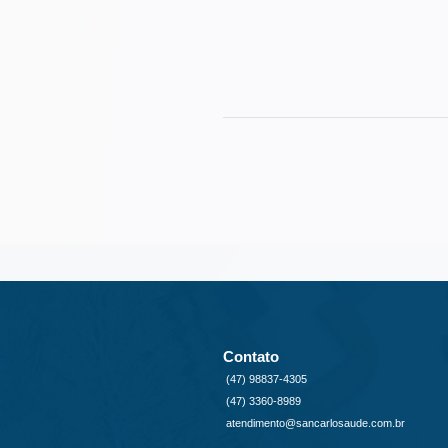
Contato
(47) 98837-4305
(47) 3360-8989
atendimento@sancarlosaude.com.br