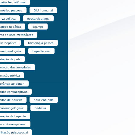
atite herpetiforme
gnóstico precoce
DIU hormonal
nça celíaca
ecocardiograma
eatose hepática
exames
res de risco metabólicos
ose hepática
fisioterapia pélvica
roenterologista
hepatite viral
ratação da pele
lamação das amígdalas
amação pélvica
lerância ao glúten
odos contraceptivos
odos de barreira
nariz entupido
rinolaringologista
pediatra
venção da hepatite
la anticoncepcional
ilitação psicossocial