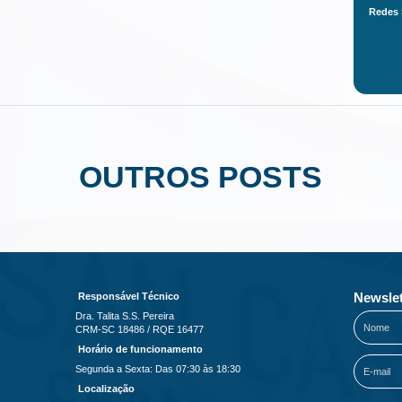
Redes 
OUTROS POSTS
Newslet
Responsável Técnico
Dra. Talita S.S. Pereira
CRM-SC 18486 / RQE 16477
Horário de funcionamento
Segunda a Sexta: Das 07:30 às 18:30
Localização