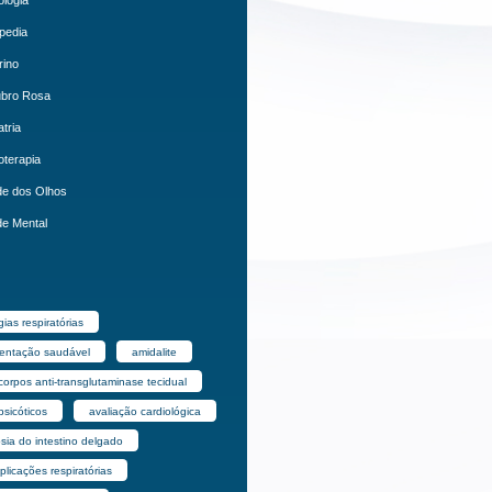
pedia
rino
ubro Rosa
atria
oterapia
e dos Olhos
e Mental
gias respiratórias
mentação saudável
amidalite
corpos anti-transglutaminase tecidual
psicóticos
avaliação cardiológica
sia do intestino delgado
licações respiratórias