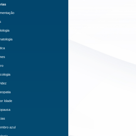
rias
mentação
s
iologia
atologia
tica
mes
ro
cologia
idez
eopatia
or Idade
opausa
cias
embro azul
logia