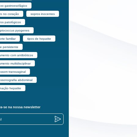
uxo gastroesofágico
ro no coração
sopros inocentes
ros patológicos
eptococcus pyogenes
rte familiar
tipos de hepatite
e persistente
amento com antibióticos
amento multidisciplinar
assom transvaginal
rassonografia abdominal
inação hepatite
va-se na nossa newsletter