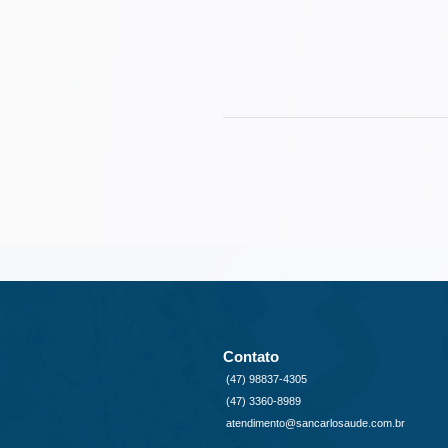
Contato
(47) 98837-4305
(47) 3360-8989
atendimento@sancarlosaude.com.br