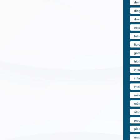
derm
dia
doe
est
fato
fibr
gast
hid
inf
infl
into
mét
mét
otor
pre
pílu
reab