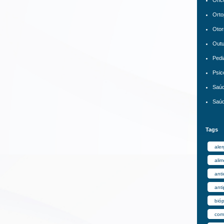
Orto
Otor
Out
Pedi
Psic
Saúd
Saúd
Tags
aler
ali
anti
anti
bióp
comp