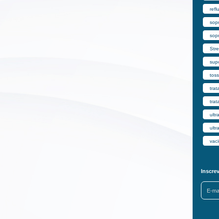
refl
sop
sop
Str
supo
toss
trat
trat
ultr
ult
vac
Inscre