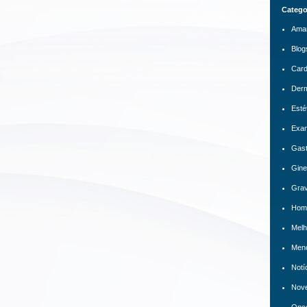
Catego
Ama
Blog
Card
Derm
Esté
Exa
Gast
Gine
Grav
Hom
Melh
Men
Notí
Nov
Onco