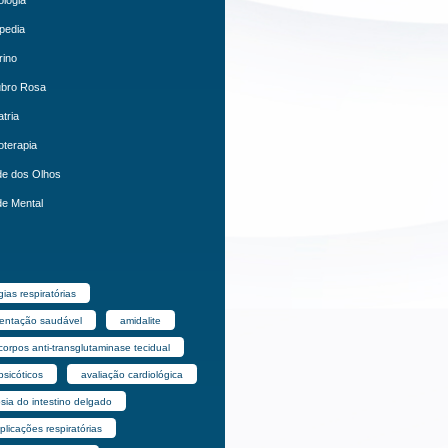
pedia
rino
ubro Rosa
atria
oterapia
e dos Olhos
e Mental
gias respiratórias
mentação saudável
amidalite
corpos anti-transglutaminase tecidual
psicóticos
avaliação cardiológica
sia do intestino delgado
licações respiratórias