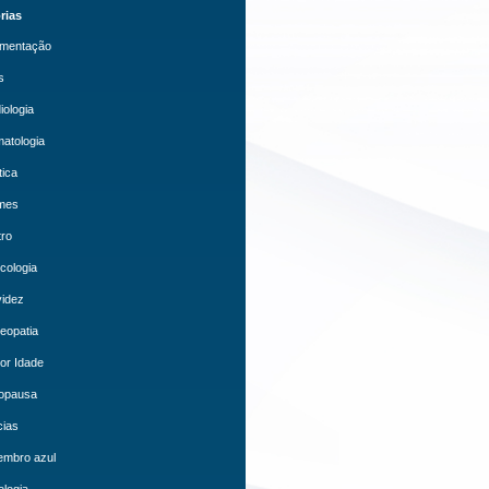
rias
mentação
s
iologia
atologia
tica
mes
ro
cologia
idez
eopatia
or Idade
opausa
cias
embro azul
logia