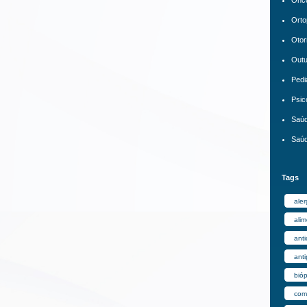
Orto
Otor
Out
Pedi
Psic
Saúd
Saúd
Tags
aler
ali
anti
anti
bióp
comp