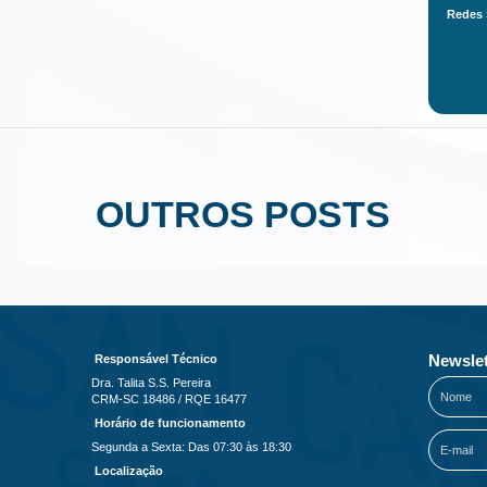
Redes 
OUTROS POSTS
Newslet
Responsável Técnico
Dra. Talita S.S. Pereira
CRM-SC 18486 / RQE 16477
Horário de funcionamento
Segunda a Sexta: Das 07:30 às 18:30
Localização