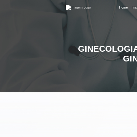
Ginecologia na infância: q
Home
Ins
GINECOLOGIA
GI