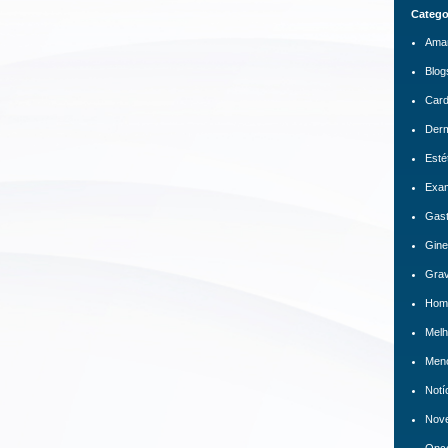
Catego
Ama
Blog
Card
Derm
Esté
Exa
Gast
Gine
Grav
Hom
Melh
Men
Notí
Nov
Onco