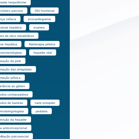
atite herpetiforme
gnóstico precoce
DIU hormonal
nça celíaca
ecocardiograma
eatose hepática
exames
res de risco metabólicos
ose hepática
fisioterapia pélvica
roenterologista
hepatite viral
ratação da pele
lamação das amígdalas
amação pélvica
lerância ao glúten
odos contraceptivos
odos de barreira
nariz entupido
rinolaringologista
pediatra
venção da hepatite
la anticoncepcional
ilitação psicossocial