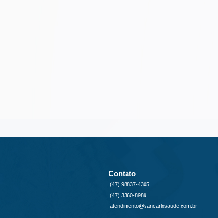
Contato
(47) 98837-4305
(47) 3360-8989
atendimento@sancarlosaude.com.br