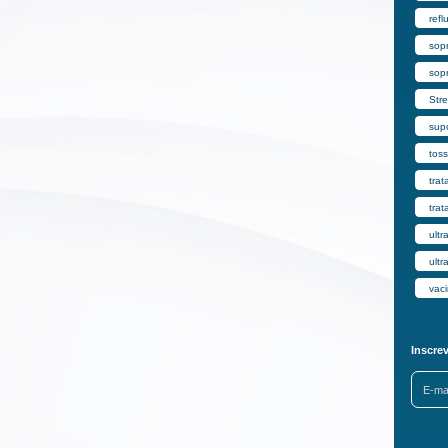
refl
sop
sop
Str
supo
toss
trat
trat
ultr
ult
vac
Inscre