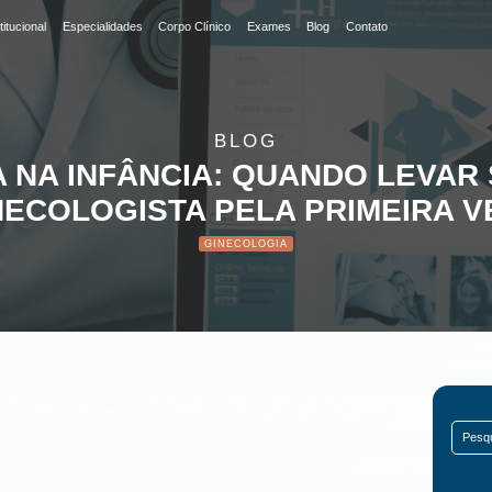
uando levar sua filha ao g
titucional
Especialidades
Corpo Clínico
Exames
Blog
Contato
BLOG
 NA INFÂNCIA: QUANDO LEVAR 
NECOLOGISTA PELA PRIMEIRA V
GINECOLOGIA
Search