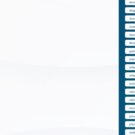
derm
dia
doe
est
fato
fibr
gast
hid
inf
infl
into
mét
mét
otor
pre
pílu
reab