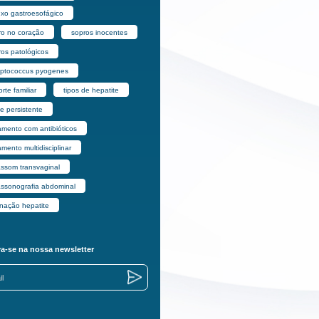
uxo gastroesofágico
ro no coração
sopros inocentes
ros patológicos
eptococcus pyogenes
rte familiar
tipos de hepatite
e persistente
amento com antibióticos
amento multidisciplinar
assom transvaginal
rassonografia abdominal
inação hepatite
va-se na nossa newsletter