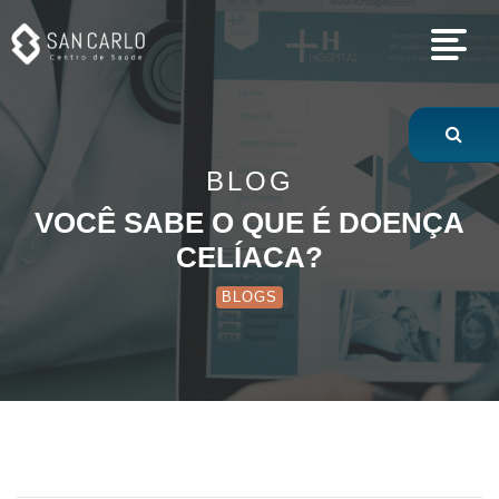
Você sabe o que é
BLOG
VOCÊ SABE O QUE É DOENÇA
CELÍACA?
BLOGS